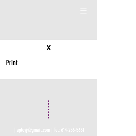
X
Print
|
apleyj@gmail.com
| Tel:
614-256-5631